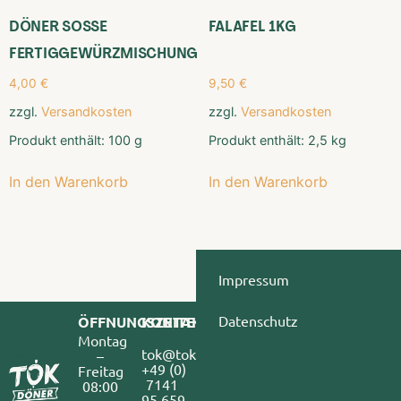
DÖNER SOSSE
FALAFEL 1KG
FERTIGGEWÜRZMISCHUNG
4,00
€
9,50
€
zzgl.
Versandkosten
zzgl.
Versandkosten
Produkt enthält: 100
g
Produkt enthält: 2,5
kg
In den Warenkorb
In den Warenkorb
Impressum
Datenschutz
ÖFFNUNGSZEITEN
KONTAKT
Montag
tok@tokdoener.de
–
+49 (0) 
Freitag
7141 
08:00
95 659 