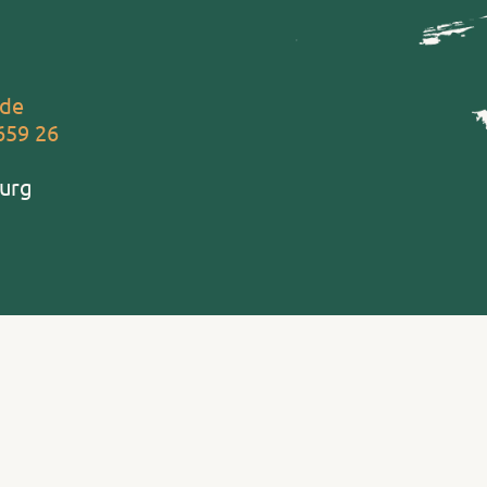
.de
659 26
urg