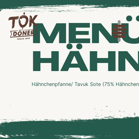
MENÜ
HÄH
Hähnchenpfanne/ Tavuk Sote (75% Hähnchenfl