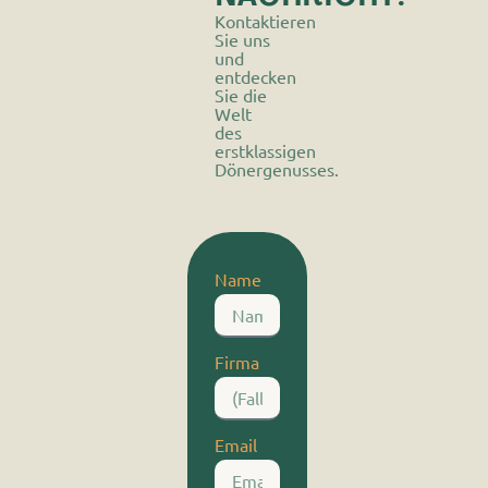
Kontaktieren
Sie uns
und
entdecken
Sie die
Welt
des
erstklassigen
Dönergenusses.
Name
Firma
Email