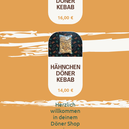
DÖNER
KEBAB
16,00
€
HÄHNCHEN
DÖNER
KEBAB
14,00
€
Herzlich
willkommen
in deinem
Döner Shop