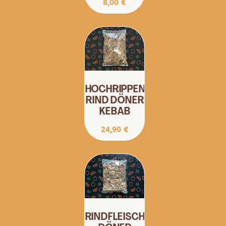
8,00
€
HOCHRIPPENFLEISCH
RIND DÖNER
KEBAB
24,90
€
RINDFLEISCH